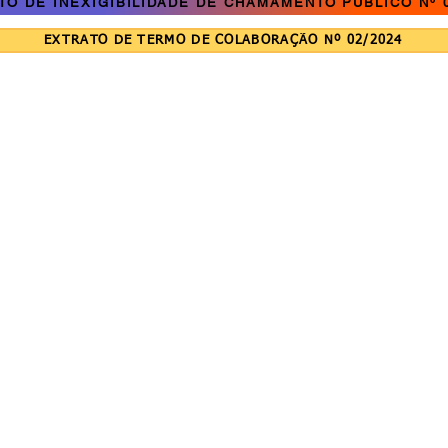
TO DE INEXIGIBILIDADE DE CHAMAMENTO PÚBLICO Nº 0
EXTRATO DE TERMO DE COLABORAÇÃO Nº 02/2024
RETARIA MUNICIPAL DE ASSISTÊNCIA SOCIAL
© 2021 criado por
DE COMUNICAÇÃO
 Pernambuco, 1900, centro
CASCAVEL.
cavel - PR - CEP: 85.810-021