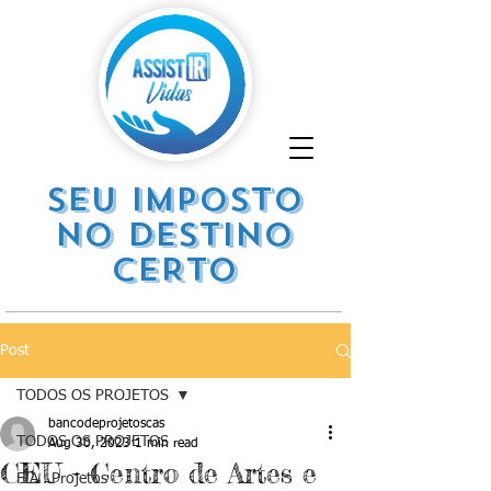
SEU IMPOSTO
NO DESTINO
CERTO
Post
TODOS OS PROJETOS
bancodeprojetoscas
TODOS OS PROJETOS
Aug 30, 2023
1 min read
CEU - Centro de Artes e
FIA . Projetos