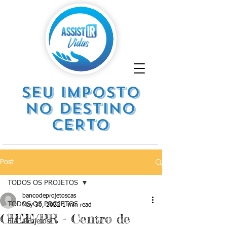
SEU IMPOSTO
NO DESTINO
CERTO
Post
TODOS OS PROJETOS
bancodeprojetoscas
TODOS OS PROJETOS
May 30, 2022
1 min read
CIEE/PR - Centro de
FIA . Projetos