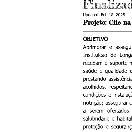
Finaliza
Updated:
Feb 18, 2025
Projeto: Clic n
OBJETIVO
Aprimorar e assegur
Instituição de Lon
recebam o suporte ne
saúde e qualidade d
prestando assistênci
acolhidos, respeita
condições e instala
nutrição; assegurar 
a serem ofertados 
salubridade e habita
proteção e seguranç