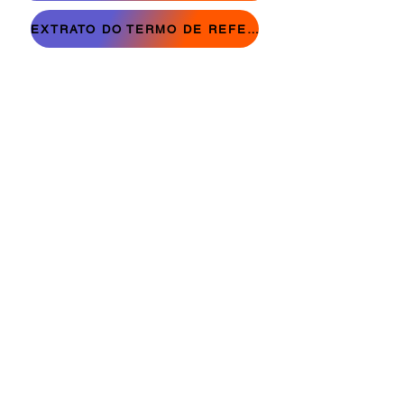
EXTRATO DO TERMO DE REFERÊNCIA - INEXIGIBILIDADE DE CHAMAMENTO PÚBLICO Nº 05/2024
SECRETARIA MUNICIPAL DE ASSISTÊNCIA
SOCIAL
Rua Pernambuco, 1900, centro
Cascavel - PR - CEP: 85.810-021
© 2021 criado por SECRETARIA DE
COMUNICAÇÃO SOCIAL DE CASCAVEL.