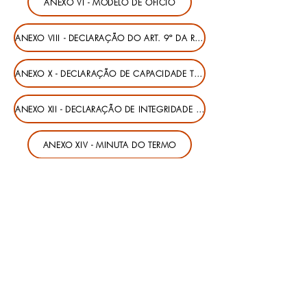
ANEXO VI - MODELO DE OFÍCIO
ANEXO VIII - DECLARAÇÃO DO ART. 9º DA RESOLUÇÃO Nº 28-2011
ANEXO X - DECLARAÇÃO DE CAPACIDADE TÉCNICA E GERENCIAL
ANEXO XII - DECLARAÇÃO DE INTEGRIDADE E ÉTICA
ANEXO XIV - MINUTA DO TERMO
SECRETARIA MUNICIPAL DE ASSISTÊNCIA
SOCIAL
Rua Pernambuco, 1900, centro
Cascavel - PR - CEP: 85.810-021