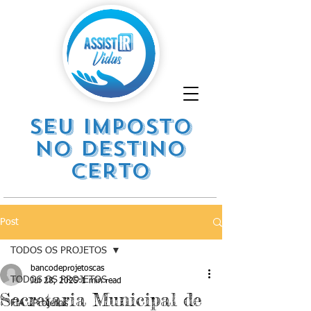
SEU IMPOSTO
NO DESTINO
CERTO
Post
TODOS OS PROJETOS
bancodeprojetoscas
TODOS OS PROJETOS
Jul 28, 2025
1 min read
Secretaria Municipal de
FIA . Projetos