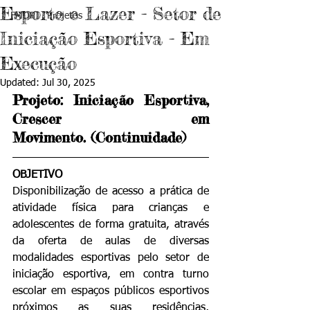
Esporte e Lazer - Setor de
FMDPI . Projetos
Iniciação Esportiva - Em
Execução
Updated:
Jul 30, 2025
Projeto: 
Iniciação Esportiva, 
Crescer em 
Movimento. (Continuidade)
OBJETIVO
Disponibilização de acesso a prática de 
atividade física para crianças e 
adolescentes de forma gratuita, através 
da oferta de aulas de diversas 
modalidades esportivas pelo setor de 
iniciação esportiva, em contra turno 
escolar em espaços públicos esportivos 
próximos as suas residências, 