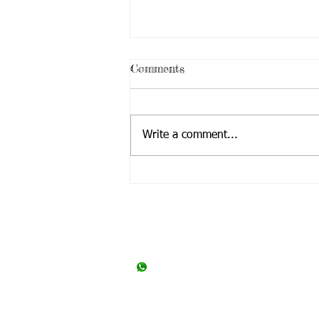
Comments
Write a comment...
UOPECCAN - Em Execução
Entre em contato:
SEC
(45) 3392-6311
Rua
Cas
(45) 3392-6388