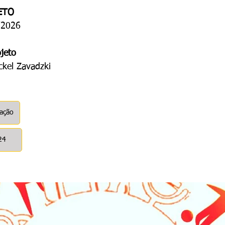
ETO
/2026
jeto
ckel Zavadzki
cação
24