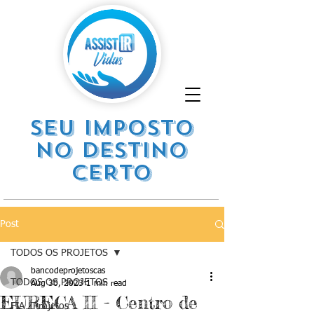
SEU IMPOSTO
NO DESTINO
CERTO
Post
TODOS OS PROJETOS
bancodeprojetoscas
TODOS OS PROJETOS
Aug 30, 2023
1 min read
EURECA II - Centro de
FIA . Projetos