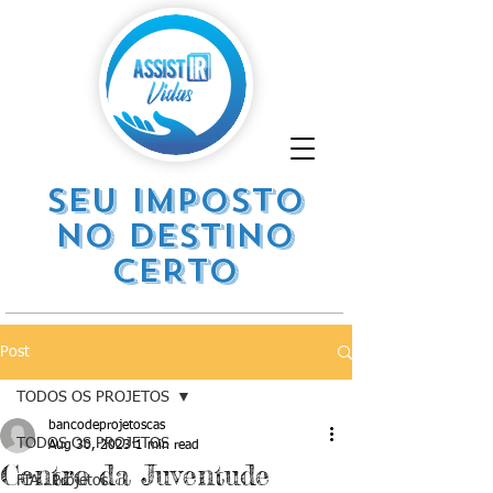
SEU IMPOSTO
NO DESTINO
CERTO
Post
TODOS OS PROJETOS
bancodeprojetoscas
TODOS OS PROJETOS
Aug 30, 2023
1 min read
Centro da Juventude
FIA . Projetos