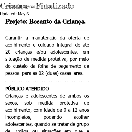
Criança - Finalizado
FMDPI . Projetos
Updated:
May 6
Projeto: Recanto da Criança.
Garantir a manutenção da oferta de 
acolhimento e cuidado integral de até 
20 crianças e/ou adolescentes, em 
situação de medida protetiva, por meio 
do custeio da folha de pagamento de 
pessoal para as 02 (duas) casas lares.
PÚBLICO ATENDIDO
Crianças e adolescentes de ambos os 
sexos, sob medida protetiva de 
acolhimento, com idade de 0 a 12 anos 
incompletos, podendo acolher 
adolescentes, quando se tratar de grupo 
de irmãos ou situações em que a 