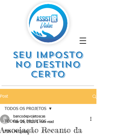
SEU IMPOSTO
NO DESTINO
CERTO
Post
TODOS OS PROJETOS
bancodeprojetoscas
TODOS OS PROJETOS
Feb 19, 2025
1 min read
Associação Recanto da
FIA . Projetos