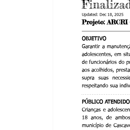
Finaliza
Updated:
Dec 18, 2025
Projeto: ARCRI
OBJETIVO
Garantir a manutençã
adolescentes, em si
de funcionários do p
aos acolhidos, prest
supra suas necessi
respeitando sua indi
PÚBLICO ATENDIDO
Crianças e adolesce
18 anos, de ambos 
município de Cascav