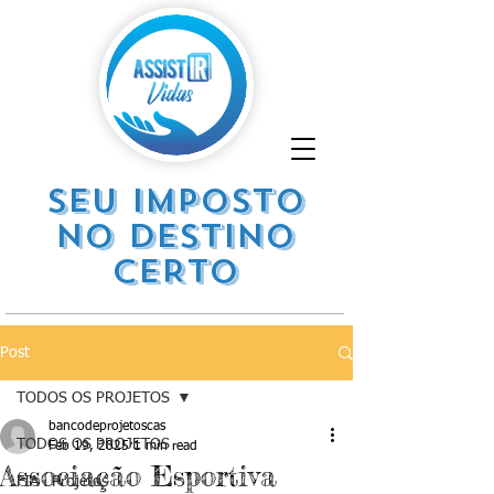
SEU IMPOSTO
NO DESTINO
CERTO
Post
TODOS OS PROJETOS
bancodeprojetoscas
TODOS OS PROJETOS
Feb 19, 2025
1 min read
Associação Esportiva
FIA . Projetos