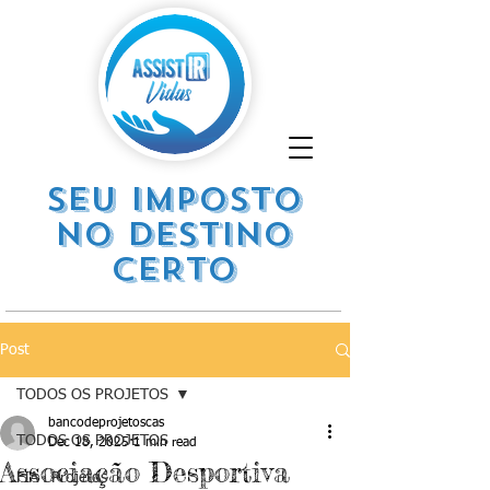
SEU IMPOSTO
NO DESTINO
CERTO
Post
TODOS OS PROJETOS
bancodeprojetoscas
TODOS OS PROJETOS
Dec 18, 2025
1 min read
Associação Desportiva
FIA . Projetos