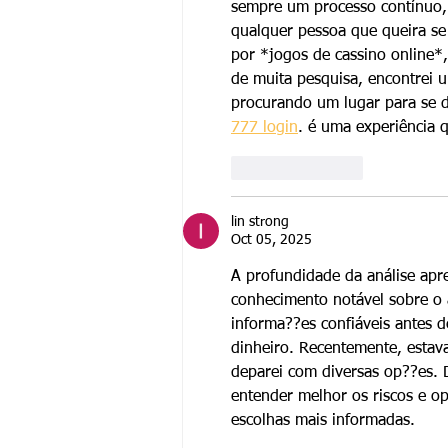
sempre um processo contínuo, 
qualquer pessoa que queira se
por *jogos de cassino online*,
de muita pesquisa, encontrei 
procurando um lugar para se d
777 login
. é uma experiência 
Like
Reply
lin strong
Oct 05, 2025
A profundidade da análise apr
conhecimento notável sobre o 
informa??es confiáveis antes 
dinheiro. Recentemente, estav
deparei com diversas op??es. 
entender melhor os riscos e o
escolhas mais informadas.