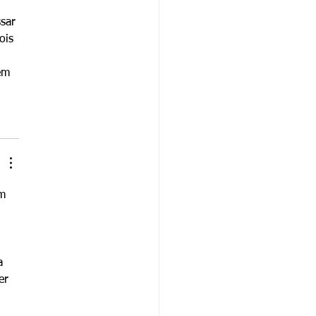
sar 
ois 
em 
m 
 
a 
er 