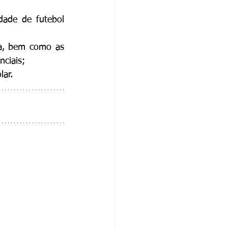
ade de futebol 
ca, bem como as 
ciais;
lar.