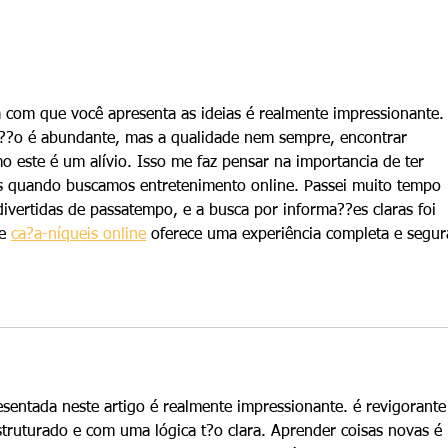
Associação Recanto da
Asso
Criança - Em Execução
Thit
a com que você apresenta as ideias é realmente impressionante.
?o é abundante, mas a qualidade nem sempre, encontrar 
 este é um alívio. Isso me faz pensar na importancia de ter 
is quando buscamos entretenimento online. Passei muito tempo 
vertidas de passatempo, e a busca por informa??es claras foi 
e 
ca?a-níqueis online
 oferece uma experiência completa e segur
sentada neste artigo é realmente impressionante. é revigorante
truturado e com uma lógica t?o clara. Aprender coisas novas é 