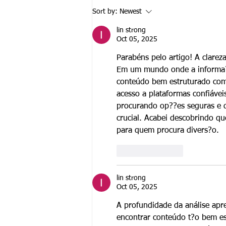
UOPECCAN - Em Execução
Sort by:
Newest
lin strong
Oct 05, 2025
Parabéns pelo artigo! A clarez
Em um mundo onde a informa?
conteúdo bem estruturado como
acesso a plataformas confiáve
procurando op??es seguras e di
crucial. Acabei descobrindo qu
para quem procura divers?o.
Like
Reply
lin strong
Oct 05, 2025
A profundidade da análise apre
encontrar conteúdo t?o bem es