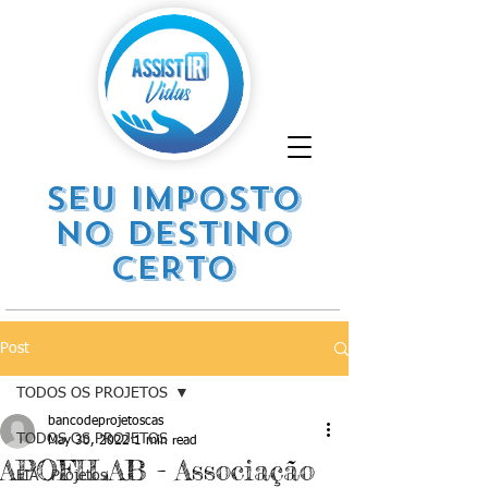
SEU IMPOSTO
NO DESTINO
CERTO
Post
TODOS OS PROJETOS
bancodeprojetoscas
TODOS OS PROJETOS
May 30, 2022
1 min read
APOFILAB - Associação
FIA . Projetos