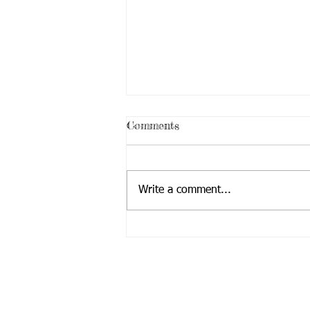
Comments
Write a comment...
UOPECCAN - Em Execução
Entre em contato:
SEC