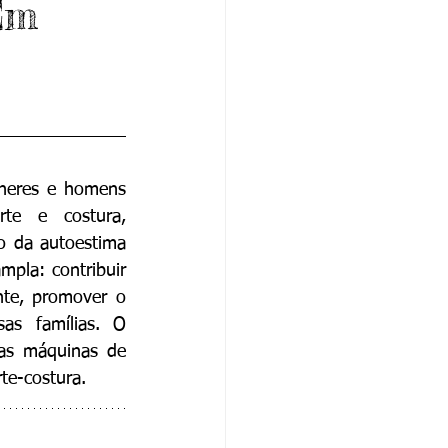
Em
lheres e homens 
te e costura, 
o da autoestima 
pla: contribuir 
nte, promover o 
as famílias. O 
as máquinas de 
te-costura.